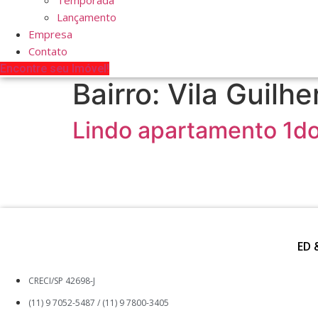
Temporada
Lançamento
Empresa
Contato
Encontre seu Imóvel!
Bairro:
Vila Guilh
Lindo apartamento 1d
ED 
CRECI/SP 42698-J
(11) 9 7052-5487 / (11) 9 7800-3405