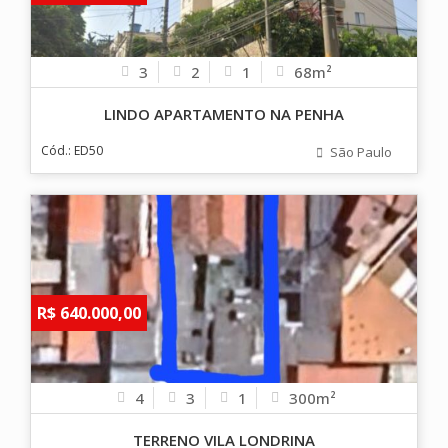
3
2
1
68m²
LINDO APARTAMENTO NA PENHA
Cód.: ED50
São Paulo
R$ 640.000,00
4
3
1
300m²
TERRENO VILA LONDRINA