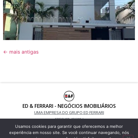
←
mais antigas
ED & FERRARI - NEGÓCIOS IMOBILIÁRIOS
UMA EMPRESA DO GRUPO ED FERRARI
CRECI/SP 42698-J
Usamos cookies para garantir que oferecemos a melhor
(11) 9 7052-5487 / (11) 9 7800-3405
experiência em nosso site. Se você continuar navegando, nós
Telefone Fixo: 2685-1550