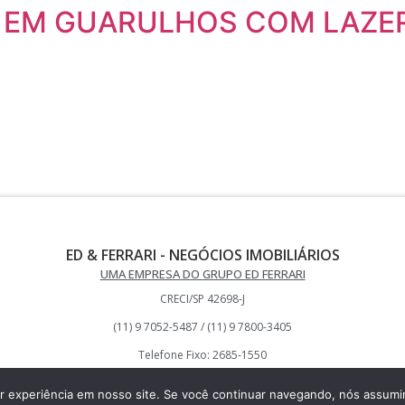
 EM GUARULHOS COM LAZE
ED & FERRARI - NEGÓCIOS IMOBILIÁRIOS
UMA EMPRESA DO GRUPO ED FERRARI
CRECI/SP 42698-J
(11) 9 7052-5487 / (11) 9 7800-3405
Telefone Fixo: 2685-1550
 experiência em nosso site. Se você continuar navegando, nós assumir
Desenvolvido por Alex Souza – 2023