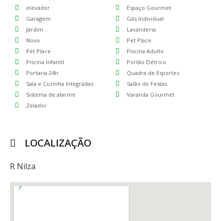
elevador
Espaço Gourmet
Garagem
Gás Individual
Jardim
Lavanderia
Novo
Pet Place
Pet Place
Piscina Adulto
Piscina Infantil
Portão Elétrico
Portaria 24h
Quadra de Esportes
Sala e Cozinha Integradas
Salão de Festas
Sistema de alarme
Varanda Gourmet
Zelador
LOCALIZAÇÃO
R Nilza