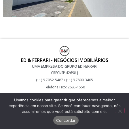
ED & FERRARI - NEGÓCIOS IMOBILIÁRIOS
UMA EMPRESA DO GRUPO ED FERRARI
CRECI/SP 42698-J
(11) 9 7052-5487 / (11) 9 7800-3405
Telefone Fixo: 2685-1550
Usamos cookies para garantir que oferecemos a melhor
Desenvolvido por Alex Souza – 2023
experiência em nosso site. Se você continuar navegando, nós
assumiremos que você está satisfeito com ele.
Concordar